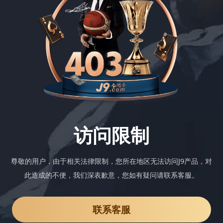
访问限制
尊敬的用户，由于相关法律限制，您所在地区无法访问J9产品，对
此造成的不便，我们深表歉意，您如有疑问请联系客服。
联系客服